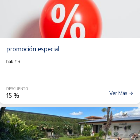
promoción especial
hab # 3
DESCUENTO
Ver Más
15
%