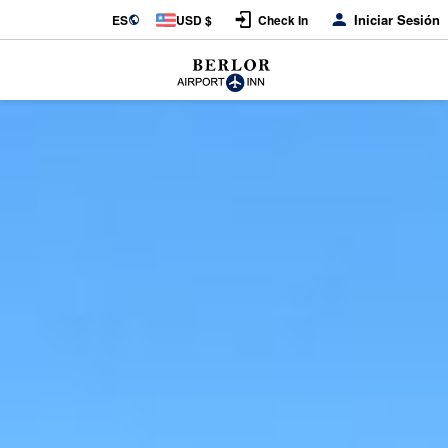
Iniciar Sesión
ES
USD $
Check In