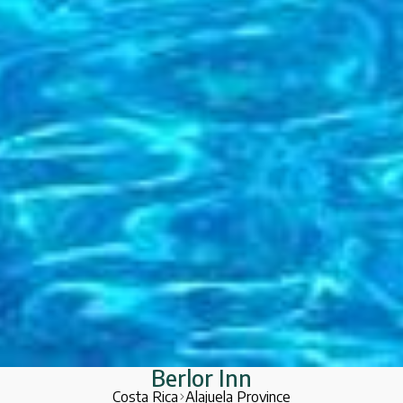
Berlor Inn
Berlor Inn
Costa Rica
Alajuela Province