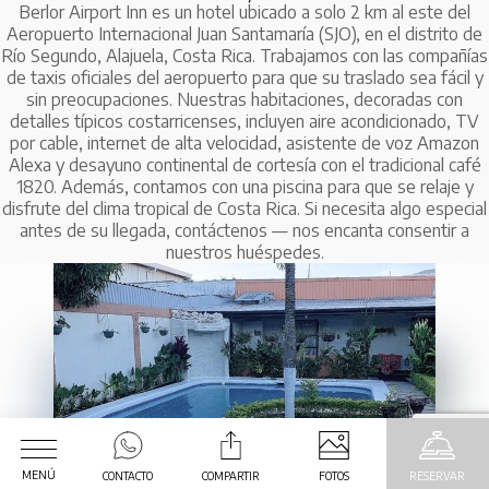
Berlor Airport Inn es un hotel ubicado a solo 2 km al este del
Aeropuerto Internacional Juan Santamaría (SJO), en el distrito de
Río Segundo, Alajuela, Costa Rica. Trabajamos con las compañías
de taxis oficiales del aeropuerto para que su traslado sea fácil y
sin preocupaciones. Nuestras habitaciones, decoradas con
Desayuno
Excelente ubicación
Wifi
detalles típicos costarricenses, incluyen aire acondicionado, TV
por cable, internet de alta velocidad, asistente de voz Amazon
Alexa y desayuno continental de cortesía con el tradicional café
1820. Además, contamos con una piscina para que se relaje y
The Berlor Airport Inn is located 1.2 miles
disfrute del clima tropical de Costa Rica. Si necesita algo especial
east, 5 minutes from San Jose International
antes de su llegada, contáctenos — nos encanta consentir a
nuestros huéspedes.
Airport.
MENÚ
CONTACTO
COMPARTIR
FOTOS
RESERVAR