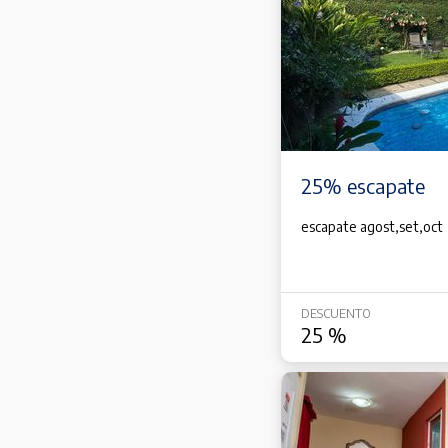
25% escapate
escapate agost,set,oct
DESCUENTO
25
%