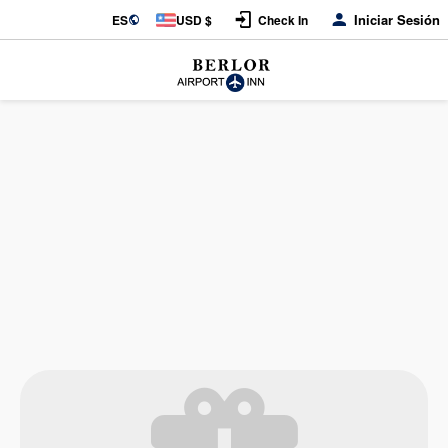
Iniciar Sesión
ES
USD $
Check In